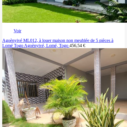
Voir
Agoènyivé ML012, à louer maison non meublée de 5 pièces à
Lomé Togo
Agoènyivé, Lomé, Togo
456,54 €