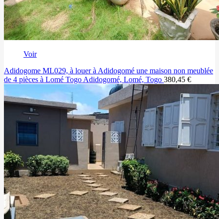
Voir
Adidogome ML029, à louer à Adidogomé une maison non meublée
de 4 pièces à Lomé Togo
Adidogomé, Lomé, Togo
380,45 €