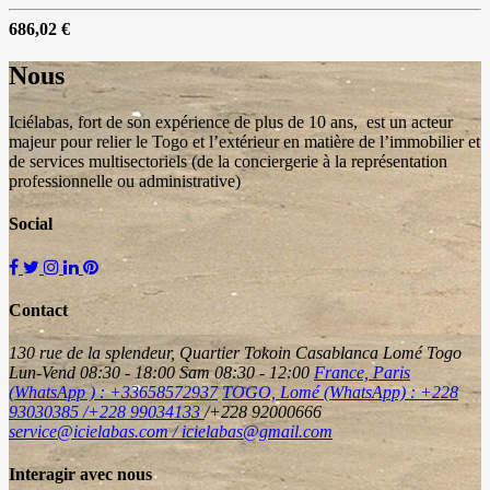
686,02 €
Nous
Iciélabas, fort de son expérience de plus de 10 ans, est un acteur
majeur pour relier le Togo et l’extérieur en matière de l’immobilier et
de services multisectoriels (de la conciergerie à la représentation
professionnelle ou administrative)
Social
Contact
130 rue de la splendeur, Quartier Tokoin Casablanca Lomé Togo
Lun-Vend 08:30 - 18:00 Sam 08:30 - 12:00
France, Paris
(WhatsApp ) : +33658572937
TOGO, Lomé (WhatsApp) : +228
93030385 /+228 99034133
/+228 92000666
service@icielabas.com / icielabas@gmail.com
Interagir avec nous