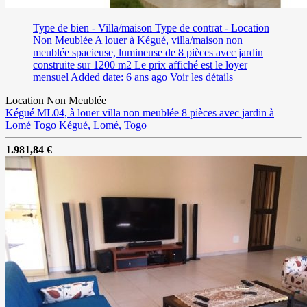
Type de bien - Villa/maison
Type de contrat - Location
Non Meublée
A louer à Kégué, villa/maison non
meublée spacieuse, lumineuse de 8 pièces avec jardin
construite sur 1200 m2 Le prix affiché est le loyer
mensuel
Added date: 6 ans ago
Voir les détails
Location Non Meublée
Kégué ML04, à louer villa non meublée 8 pièces avec jardin à
Lomé Togo
Kégué, Lomé, Togo
1.981,84 €