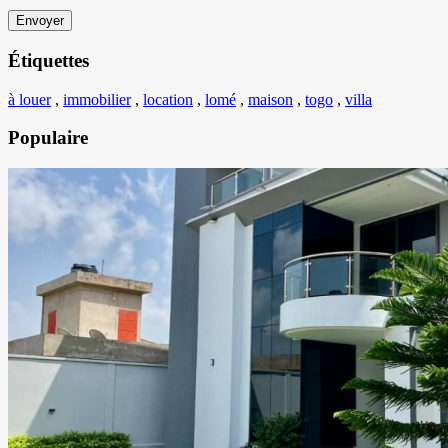
Étiquettes
à louer
,
immobilier
,
location
,
lomé
,
maison
,
togo
,
villa
Populaire