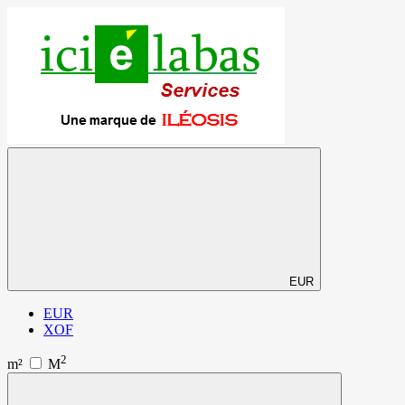
EUR
EUR
XOF
2
m²
M