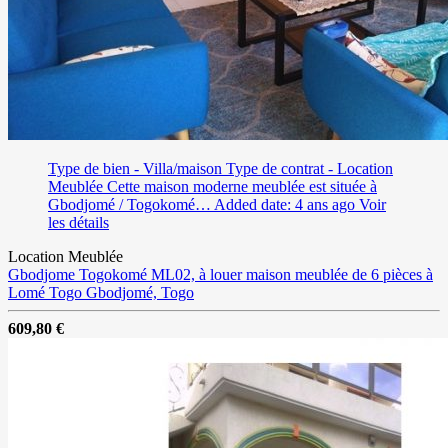
Type de bien - Villa/maison
Type de contrat - Location
Meublée
Cette maison moderne meublée est située à
Gbodjomé / Togokomé…
Added date: 4 ans ago
Voir
les détails
Location Meublée
Gbodjome Togokomé ML02, à louer maison meublée de 6 pièces à
Lomé Togo
Gbodjomé, Togo
609,80 €