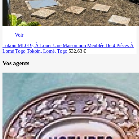
Voir
Tokoin ML019, À Louer Une Maison non Meublée De 4 Pièces À
Lomé Togo
Tokoin, Lomé, Togo
532,63 €
Vos agents