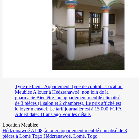
Type de bien - Appartement
Type de contrat - Location
Meublée
A louer à Hédzranawoé, non loin de la
pharmacie Bien être, un appartement meublé climatisé
de 3 pièces (1 salon et 2 chambres). Le prix affiché est
le loyer mensuel. Le tarif journalier est à 15.000 FCFA
Added date: 11 ans ago
Voir les détails
Location Meublée
Hédzranawoé AL08, à louer appartement meublé climatisé de 3
pièces à Lomé Togo
Hédzranawoé, Lomé, Togo