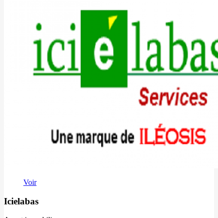
Voir
Icielabas