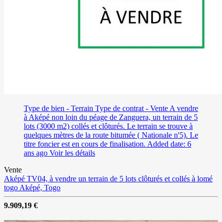
Type de bien - Terrain
Type de contrat - Vente
A vendre
à Aképé non loin du péage de Zanguera, un terrain de 5
lots (3000 m2) collés et clôturés. Le terrain se trouve à
quelques mètres de la route bitumée ( Nationale n'5). Le
titre foncier est en cours de finalisation.
Added date: 6
ans ago
Voir les détails
Vente
Aképé TV04, à vendre un terrain de 5 lots clôturés et collés à lomé
togo
Aképé, Togo
9.909,19 €