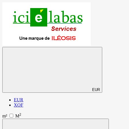
EUR
EUR
XOF
2
m²
M