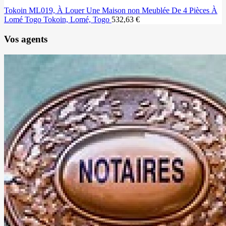
Tokoin ML019, À Louer Une Maison non Meublée De 4 Pièces À
Lomé Togo
Tokoin, Lomé, Togo
532,63 €
Vos agents