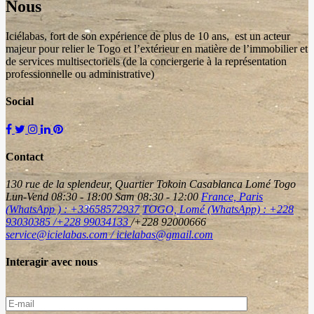
Nous
Iciélabas, fort de son expérience de plus de 10 ans, est un acteur
majeur pour relier le Togo et l’extérieur en matière de l’immobilier et
de services multisectoriels (de la conciergerie à la représentation
professionnelle ou administrative)
Social
Contact
130 rue de la splendeur, Quartier Tokoin Casablanca Lomé Togo
Lun-Vend 08:30 - 18:00 Sam 08:30 - 12:00
France, Paris
(WhatsApp ) : +33658572937
TOGO, Lomé (WhatsApp) : +228
93030385 /+228 99034133
/+228 92000666
service@icielabas.com / icielabas@gmail.com
Interagir avec nous
E-
mail