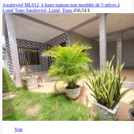
Agoènyivé ML012, à louer maison non meublée de 5 pièces à
Lomé Togo
Agoènyivé, Lomé, Togo
456,54 €
Voir