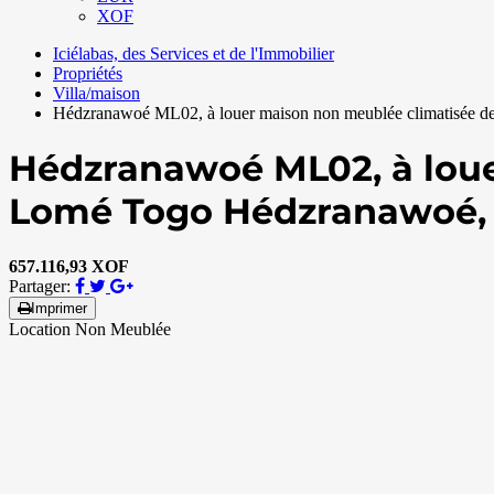
XOF
Iciélabas, des Services et de l'Immobilier
Propriétés
Villa/maison
Hédzranawoé ML02, à louer maison non meublée climatisée d
Hédzranawoé ML02, à loue
Lomé Togo
Hédzranawoé,
657.116,93 XOF
Partager:
Imprimer
Location Non Meublée