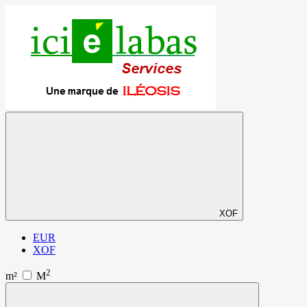
XOF
EUR
XOF
2
m²
M