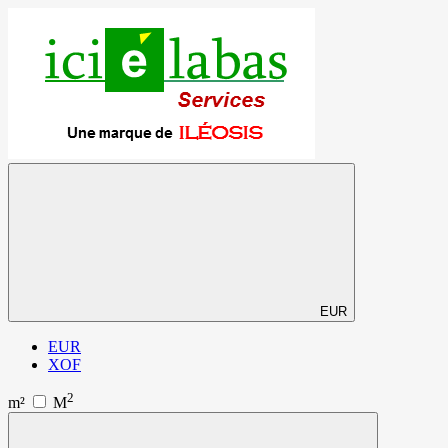
EUR
EUR
XOF
2
m²
M