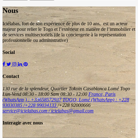
Nous
Iciélabas, fort de son expérience de plus de 10 ans, est un acteur
majeur pour relier le Togo et l’extérieur en matière de l’immobilier et
de services multisectoriels (de la conciergerie à la représentation
professionnelle ou administrative)
Social
Contact
130 rue de la splendeur, Quartier Tokoin Casablanca Lomé Togo
Lun-Vend 08:30 - 18:00 Sam 08:30 - 12:00
France, Paris
(WhatsApp ) : +33658572937
TOGO, Lomé (WhatsApp) : +228
93030385 /+228 99034133
/+228 92000666
service@icielabas.com / icielabas@gmail.com
Interagir avec nous
E-