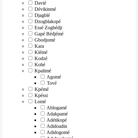
Davié
Dévikinmé
Djagblé
Dzogblakopé
Essé Zogbédji
Gapé Bédjémé
Gbodjomé
Kara
Klémé
Kodzé
Kohé
Kpalimé
Agomé
Tové
Kpémé
Kpéssi
Lomé
Ablogamé
Adakpamé
Adétikopé
Adidoadin
Adidogomé