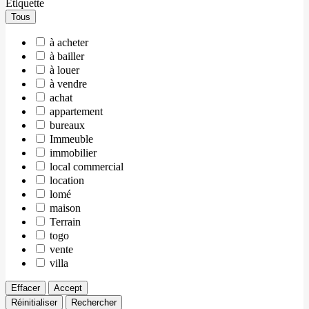
Étiquette
Tous
à acheter
à bailler
à louer
à vendre
achat
appartement
bureaux
Immeuble
immobilier
local commercial
location
lomé
maison
Terrain
togo
vente
villa
Effacer
Accept
Réinitialiser
Rechercher