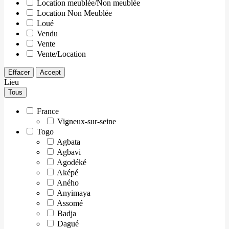
Location meublée/Non meublée
Location Non Meublée
Loué
Vendu
Vente
Vente/Location
Effacer
Accept
Lieu
Tous
France
Vigneux-sur-seine
Togo
Agbata
Agbavi
Agodéké
Aképé
Aného
Anyimaya
Assomé
Badja
Dagué