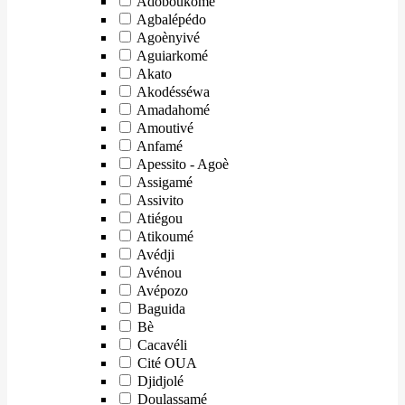
Adoboukomé
Agbalépédo
Agoènyivé
Aguiarkomé
Akato
Akodésséwa
Amadahomé
Amoutivé
Anfamé
Apessito - Agoè
Assigamé
Assivito
Atiégou
Atikoumé
Avédji
Avénou
Avépozo
Baguida
Bè
Cacavéli
Cité OUA
Djidjolé
Doulassamé