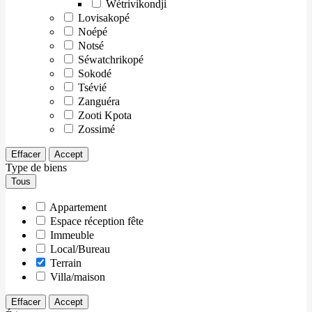
Wétrivikondji
Lovisakopé
Noépé
Notsé
Séwatchrikopé
Sokodé
Tsévié
Zanguéra
Zooti Kpota
Zossimé
Effacer
Accept
Type de biens
Tous
Appartement
Espace réception fête
Immeuble
Local/Bureau
Terrain
Villa/maison
Effacer
Accept