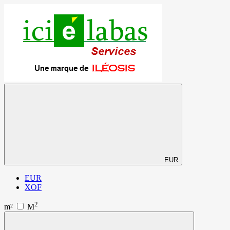
EUR
EUR
XOF
2
m²
M