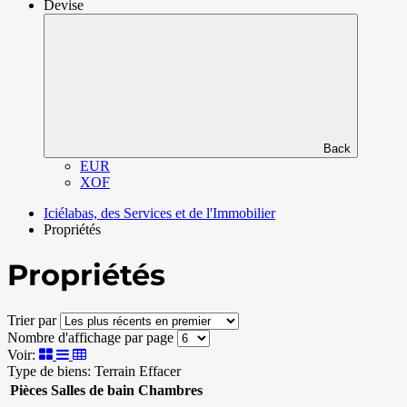
Devise
Back
EUR
XOF
Iciélabas, des Services et de l'Immobilier
Propriétés
Propriétés
Trier par
Nombre d'affichage par page
Voir:
Type de biens: Terrain
Effacer
Pièces
Salles de bain
Chambres