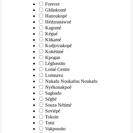
Forever
Gblinkomé
Hanoukopé
Hédzranawoé
Kagomé
Kégué
Klikamé
Kodjoviakopé
Kokétimé
Kpogan
Légbassito
Lomé Centre
Lomnava
Nukafu Noukafou Noukafu
Nyékonakpoè
Sagbado
Ségbé
Souza Nétimé
Soviépé
Tokoin
Totsi
Vakpossito