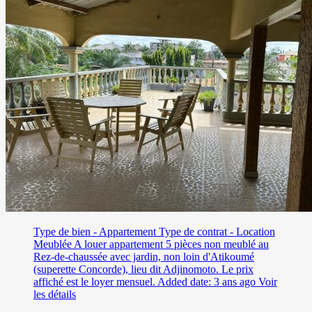
Type de bien - Appartement
Type de contrat - Location
Meublée
A louer appartement 5 pièces non meublé au
Rez-de-chaussée avec jardin, non loin d'Atikoumé
(superette Concorde), lieu dit Adjinomoto. Le prix
affiché est le loyer mensuel.
Added date: 3 ans ago
Voir
les détails