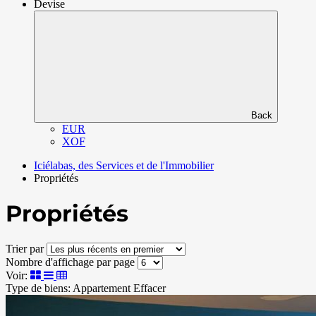
Devise
Back
EUR
XOF
Iciélabas, des Services et de l'Immobilier
Propriétés
Propriétés
Trier par
Nombre d'affichage par page
Voir:
Type de biens: Appartement
Effacer