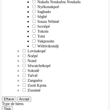
Nukafu Noukafou Noukafu
Nyékonakpoè
Sagbado
Ségbé
Souza Nétimé
Soviépé
Tokoin
Totsi
Vakpossito
Wétrivikondji
Lovisakopé
Noépé
Notsé
Séwatchrikopé
Sokodé
Tsévié
Zanguéra
Zooti Kpota
Zossimé
Effacer
Accept
Type de biens
Tous