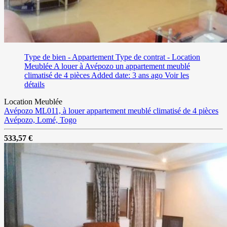
Type de bien - Appartement
Type de contrat - Location
Meublée
A louer à Avépozo un appartement meublé
climatisé de 4 pièces
Added date: 3 ans ago
Voir les
détails
Location Meublée
Avépozo ML011, à louer appartement meublé climatisé de 4 pièces
Avépozo, Lomé, Togo
533,57 €