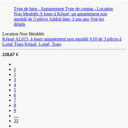
Type de bien - Appartement
Type de contrat - Location
Non Meublée
A louer à Kégué, un appartement non
meublé de 3 pièces
Added date: 3 ans ago
Voir les
détails
Location Non Meublée
Kégué AL015, à louer appartement non meublé A10 de 3 pièces à
Lomé Togo
Kégué, Lomé, Togo
228,67 €
Précédent
1
2
3
4
5
6
7
8
9
…
33
Suivant