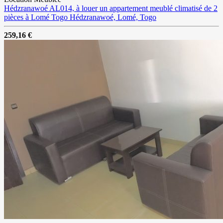
Hédzranawoé AL014, à louer un appartement meublé climatisé de 2
pièces à Lomé Togo
Hédzranawoé, Lomé, Togo
259,16 €