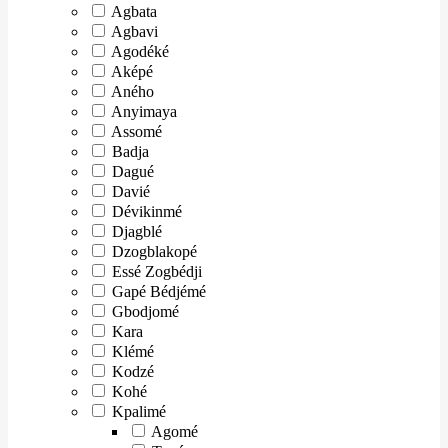
Agbata
Agbavi
Agodéké
Aképé
Aného
Anyimaya
Assomé
Badja
Dagué
Davié
Dévikinmé
Djagblé
Dzogblakopé
Essé Zogbédji
Gapé Bédjémé
Gbodjomé
Kara
Klémé
Kodzé
Kohé
Kpalimé
Agomé