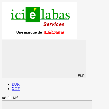
EUR
EUR
XOF
2
m²
M