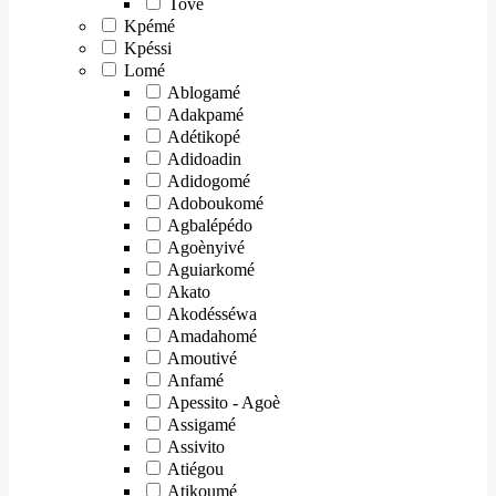
Tové
Kpémé
Kpéssi
Lomé
Ablogamé
Adakpamé
Adétikopé
Adidoadin
Adidogomé
Adoboukomé
Agbalépédo
Agoènyivé
Aguiarkomé
Akato
Akodésséwa
Amadahomé
Amoutivé
Anfamé
Apessito - Agoè
Assigamé
Assivito
Atiégou
Atikoumé