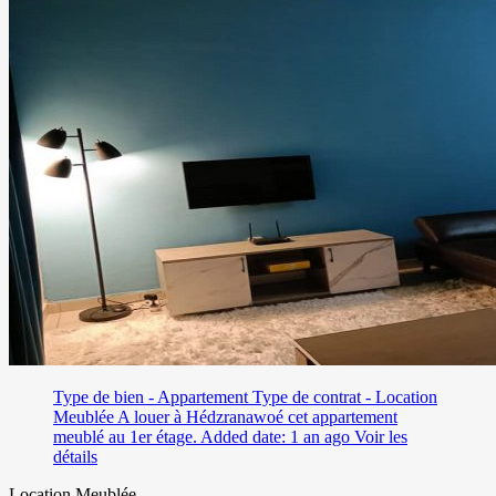
Type de bien - Appartement
Type de contrat - Location
Meublée
A louer à Hédzranawoé cet appartement
meublé au 1er étage.
Added date: 1 an ago
Voir les
détails
Location Meublée