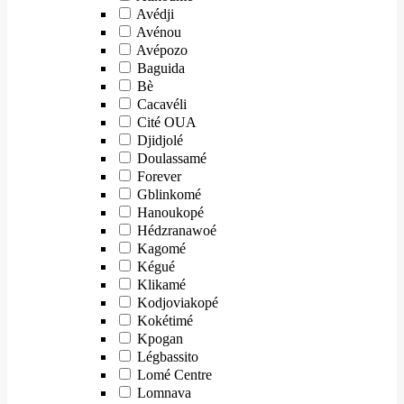
Avédji
Avénou
Avépozo
Baguida
Bè
Cacavéli
Cité OUA
Djidjolé
Doulassamé
Forever
Gblinkomé
Hanoukopé
Hédzranawoé
Kagomé
Kégué
Klikamé
Kodjoviakopé
Kokétimé
Kpogan
Légbassito
Lomé Centre
Lomnava